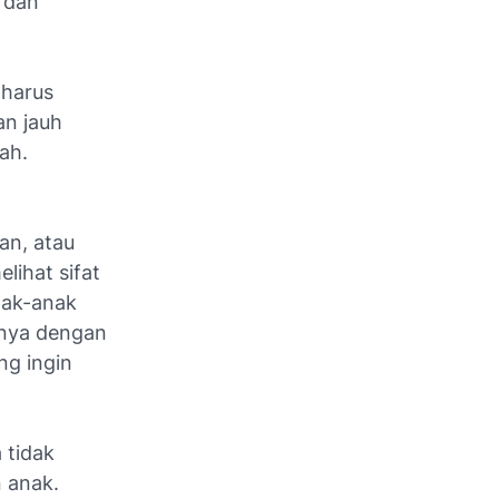
 dan
 harus
an jauh
ah.
an, atau
lihat sifat
nak-anak
tunya dengan
ng ingin
 tidak
 anak.