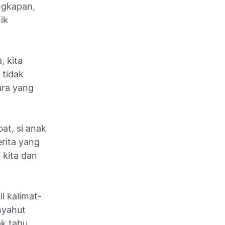
ngkapan,
ik
, kita
 tidak
ara yang
at, si anak
rita yang
 kita dan
il kalimat-
nyahut
ak tahu