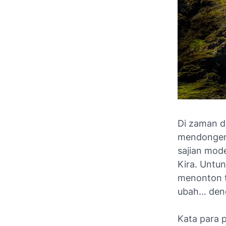
Di zaman di
mendongen
sajian mode
Kira. Untun
menonton te
ubah… den
Kata para 