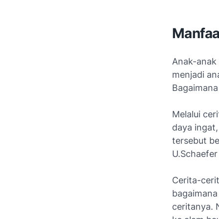
Manfa
Anak-anak 
menjadi ana
Bagaimana 
Melalui cer
daya ingat
tersebut be
U.Schaefer
Cerita-ce
bagaimana t
ceritanya. 