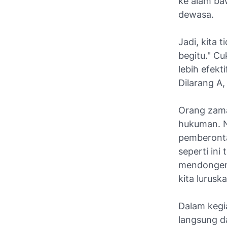
ke alam ba
dewasa.
Jadi, kita 
begitu." Cu
lebih efek
Dilarang A
Orang zama
hukuman. N
pemberonta
seperti ini
mendongeng
kita luruska
Dalam kegia
langsung d