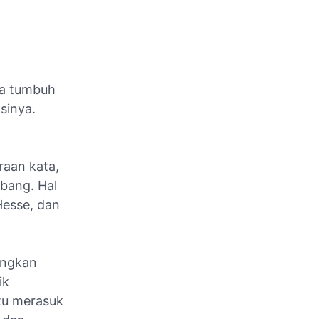
ya tumbuh
sinya.
raan kata,
bang. Hal
Hesse, dan
angkan
ik
itu merasuk