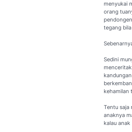
menyukai 
orang tuany
pendongeng
tegang bil
Sebenarnya
Sedini mun
menceritak
kandungan 
berkembang
kehamilan t
Tentu saja 
anaknya ma
kalau anak 