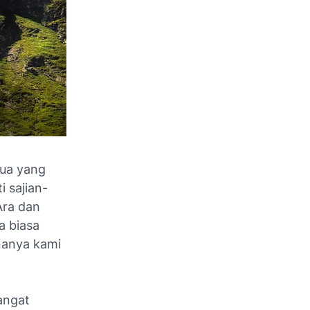
tua yang
 sajian-
Ara dan
a biasa
ananya kami
angat