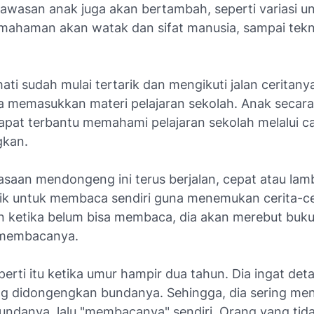
 wawasan anak juga akan bertambah, seperti variasi u
emahaman akan watak dan sifat manusia, sampai tekn
ati sudah mulai tertarik dan mengikuti jalan ceritanya
a memasukkan materi pelajaran sekolah. Anak secara
apat terbantu memahami pelajaran sekolah melalui c
kan.
asaan mendongeng ini terus berjalan, cepat atau lamb
rik untuk membaca sendiri guna menemukan cerita-ce
an ketika belum bisa membaca, dia akan merebut buku
 membacanya.
perti itu ketika umur hampir dua tahun. Dia ingat deta
ng didongengkan bundanya. Sehingga, dia sering me
bundanya, lalu "membacanya" sendiri. Orang yang tid