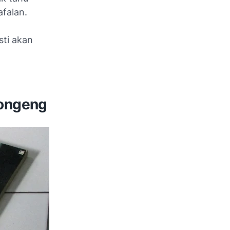
afalan.
sti akan
dongeng