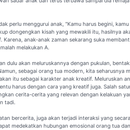
wah sadar anak dan terus terbawa sampai dia remaja
tidak perlu menggurui anak, "Kamu harus begini, kamu
kup dongengkan kisah yang mewakili itu, hasilnya ak
tif. Karena, anak-anak zaman sekarang suka membant
, malah melakukan A.
n dulu akan meluruskannya dengan pukulan, bentak
amun, sebagai orang tua modern, kita seharusnya me
kan itu sebagai karakter anak kreatif. Meluruskan a
 tentu harus dengan cara yang kreatif juga. Salah sa
kan cerita-cerita yang relevan dengan kelakuan ya
n tadi.
tan bercerita, juga akan terjadi interaksi yang secara
apat medekatkan hubungan emosional orang tua dan