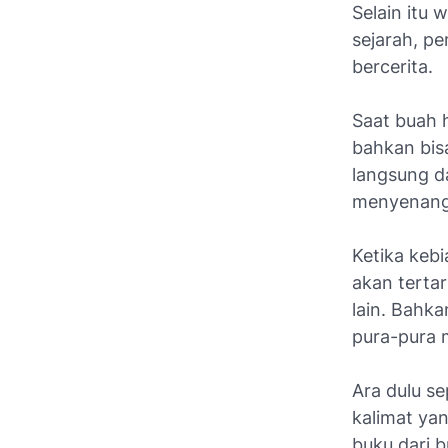
Selain itu
sejarah, p
bercerita.
Saat buah h
bahkan bis
langsung d
menyenang
Ketika kebi
akan terta
lain. Bahk
pura-pura
Ara dulu se
kalimat ya
buku dari 