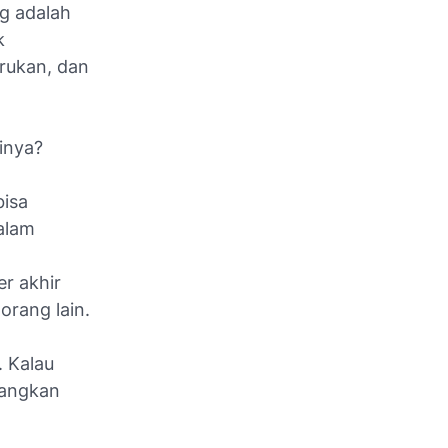
g adalah
k
rukan, dan
inya?
bisa
alam
r akhir
orang lain.
. Kalau
dangkan