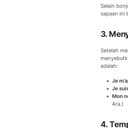
Selain
bonj
sapaan ini 
3. Men
Setelah me
menyebutka
adalah:
Je m’a
Je sui
Mon n
Ara.)
4. Temp