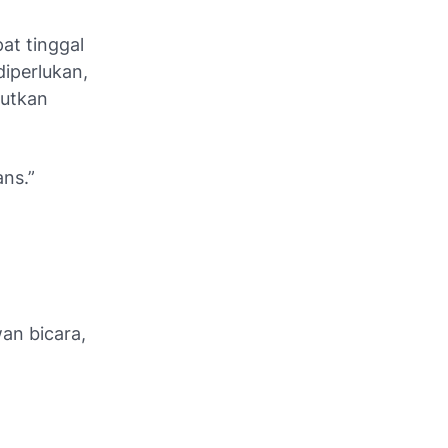
at tinggal
diperlukan,
butkan
ans
.”
an bicara,