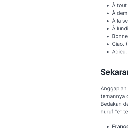
À tout 
À dema
À la s
À lundi
Bonne 
Ciao.
(
Adieu.
Sekaran
Anggaplah 
temannya d
Bedakan de
huruf “e” t
Franço