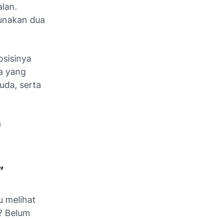
lan.
unakan dua
osisinya
ra yang
uda, serta
a
”
u melihat
t? Belum