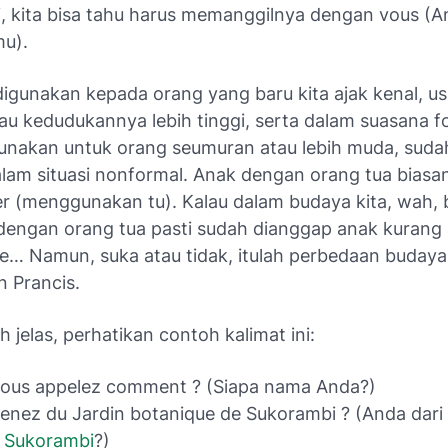
i, kita bisa tahu harus memanggilnya dengan
vous
(An
u).
igunakan kepada orang yang baru kita ajak kenal, us
tau kedudukannya lebih tinggi, serta dalam suasana f
unakan untuk orang seumuran atau lebih muda, suda
lam situasi nonformal. Anak dengan orang tua biasa
er
(menggunakan
tu
). Kalau dalam budaya kita, wah,
engan orang tua pasti sudah dianggap anak kurang a
… Namun, suka atau tidak, itulah perbedaan budaya 
 Prancis.
h jelas, perhatikan contoh kalimat ini:
vous appelez comment ?
(Siapa nama Anda?)
enez du Jardin botanique de Sukorambi ?
(Anda dari
i Sukorambi
?)