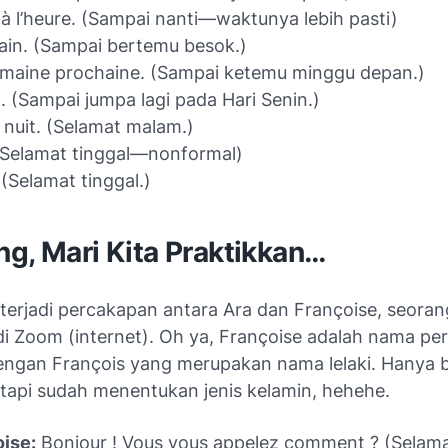
à l’heure.
(Sampai nanti—waktunya lebih pasti)
in.
(Sampai bertemu besok.)
emaine prochaine.
(Sampai ketemu minggu depan.)
.
(Sampai jumpa lagi pada Hari Senin.)
nuit.
(Selamat malam.)
Selamat tinggal—nonformal)
(Selamat tinggal.)
g, Mari Kita Praktikkan…
terjadi percakapan antara Ara dan Françoise, seoran
i Zoom (internet). Oh ya, Françoise adalah nama p
ngan François yang merupakan nama lelaki. Hanya 
etapi sudah menentukan jenis kelamin, hehehe.
ise:
Bonjour ! Vous vous appelez comment
? (Selama