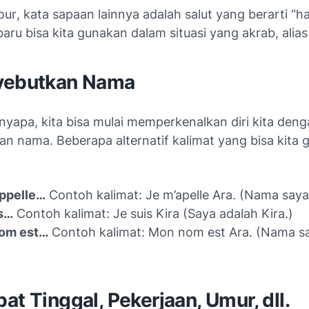
our
, kata sapaan lainnya adalah
salut
yang berarti “ha
baru bisa kita gunakan dalam situasi yang akrab, alia
yebutkan Nama
nyapa, kita bisa mulai memperkenalkan diri kita den
n nama. Beberapa alternatif kalimat yang bisa kita
ppelle
…
Contoh kalimat:
Je m’apelle Ara.
(Nama saya 
s
…
Contoh kalimat:
Je suis Kira
(Saya adalah Kira.)
om est
…
Contoh kalimat:
Mon nom est Ara.
(Nama sa
at Tinggal, Pekerjaan, Umur, dll.