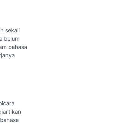
h sekali
ta belum
lam bahasa
rjanya
bicara
diartikan
 bahasa