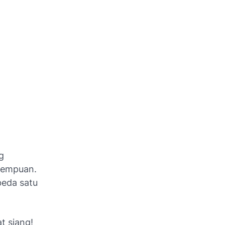
g
erempuan.
beda satu
t siang!