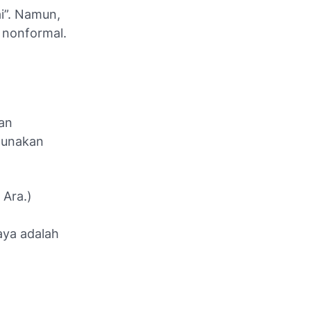
i”. Namun,
s nonformal.
gan
 gunakan
Ara.)
ya adalah