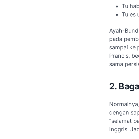
Tu hab
Tu es 
Ayah-Bunda 
pada pemben
sampai ke 
Prancis, b
sama persis
2. Bag
Normalnya,
dengan sa
“selamat pa
Inggris. Ja