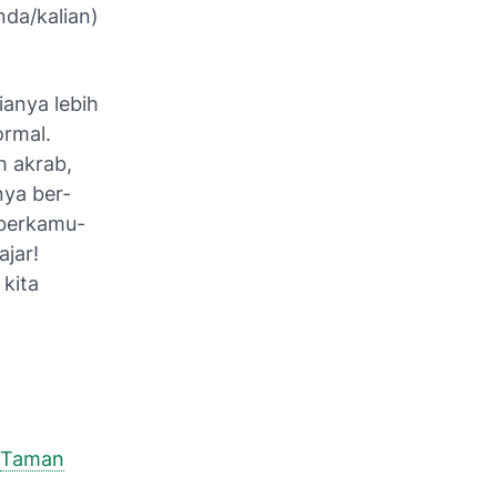
da/kalian)
ianya lebih
ormal.
h akrab,
nya ber-
 berkamu-
jar!
kita
Taman