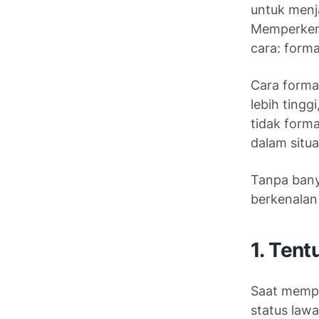
untuk menj
Memperkena
cara: forma
Cara forma
lebih tingg
tidak form
dalam situa
Tanpa ban
berkenalan 
1. Tent
Saat memper
status lawa