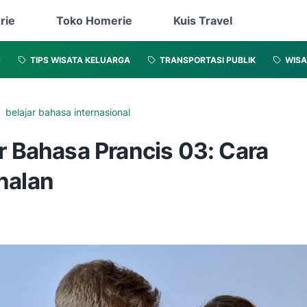
rie
Toko Homerie
Kuis Travel
N
TIPS WISATA KELUARGA
TRANSPORTASI PUBLIK
WISA
belajar bahasa internasional
r Bahasa Prancis 03: Cara
nalan