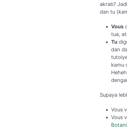
akrab? Jad
dan
tu
(kam
Vous
d
tua, a
Tu
dig
dan da
tutoiy
kamu d
Hehehe
dengan
Supaya lebi
Vous 
Vous v
Botan