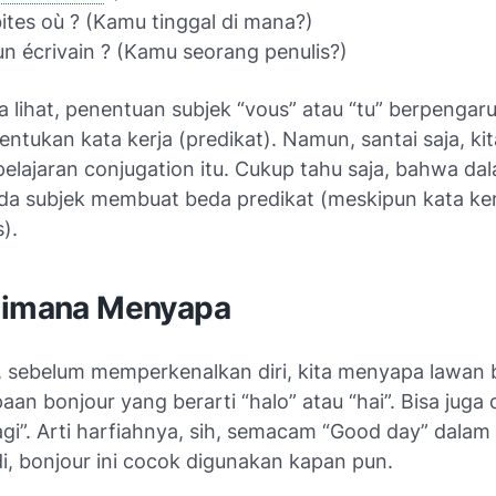
ites où ?
(Kamu tinggal di mana?)
un écrivain ?
(Kamu seorang penulis?)
lihat, penentuan subjek “vous” atau “tu” berpengaru
tukan kata kerja (predikat). Namun, santai saja, ki
pelajaran
conjugation
itu. Cukup tahu saja, bahwa da
eda subjek membuat beda predikat (meskipun kata ke
).
aimana Menyapa
 sebelum memperkenalkan diri, kita menyapa lawan 
paan
bonjour
yang berarti “halo” atau “hai”. Bisa juga 
gi”. Arti harfiahnya, sih, semacam “
Good day
” dalam
di,
bonjour
ini cocok digunakan kapan pun.