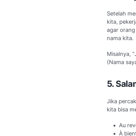
Setelah me
kita, peker
agar orang
nama kita.
Misalnya, “
(Nama saya
5. Sal
Jika percak
kita bisa 
Au revo
À bien