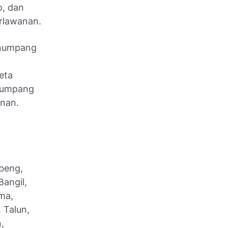
o, dan
erlawanan.
enumpang
eta
enumpang
anan.
ubeng,
angil,
ma,
 Talun,
,