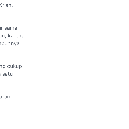
rian,
ir sama
un, karena
empuhnya
ang cukup
 satu
garan