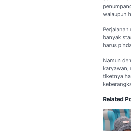
penumpang 
walaupun h
Perjalanan
banyak stasi
harus pinda
Namun demi
karyawan, 
tiketnya ha
keberangka
Related P