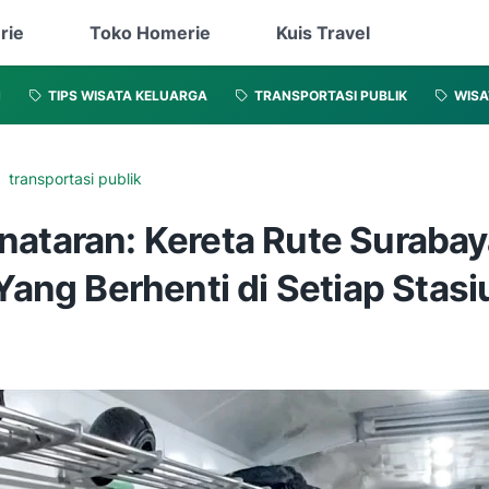
rie
Toko Homerie
Kuis Travel
N
TIPS WISATA KELUARGA
TRANSPORTASI PUBLIK
WISA
transportasi publik
nataran: Kereta Rute Surabay
 Yang Berhenti di Setiap Stasi