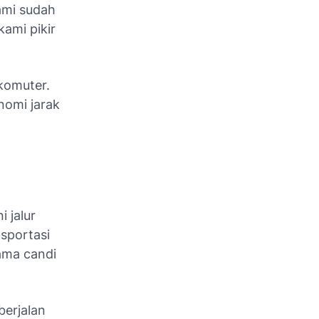
ami sudah
ami pikir
 komuter.
nomi jarak
 jalur
sportasi
ama candi
berjalan