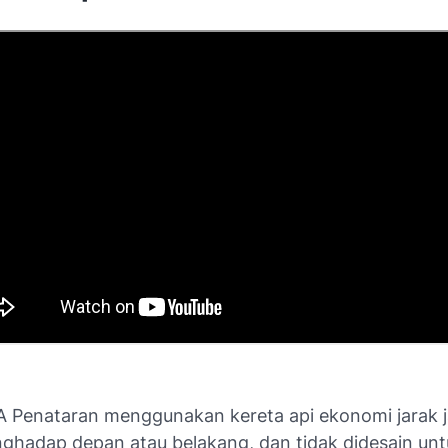
 Penataran menggunakan kereta api ekonomi jarak j
hadap depan atau belakang, dan tidak didesain unt