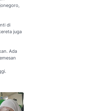
jonegoro,
ti di
kereta juga
kan. Ada
Memesan
gi.