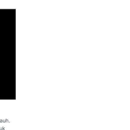
auh.
uk