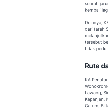
searah jaru
kembali la
Dulunya, K
dari (arah 
melanjutkan
tersebut b
tidak perlu
Rute da
KA Penatar
Wonokromo,
Lawang, Si
Kepanjen, 
Garum, Bli