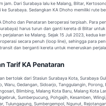
m jam. Dari Surabaya lalu ke Malang, Blitar, Kertoson
gi ke Surabaya. Sedangkan KA Dhoho memiliki rute b
A Dhoho dan Penataran beroperasi terpisah. Para p
Surabaya) harus turun dan ganti kereta di Blitar untuk
 perjalanan ke Malang. Sejak 15 Juli 2023, kedua ker
eroperasi secara penuh (
loop line
), sehingga para p
 transit dan berganti kereta untuk meneruskan perjal
n Tarif KA Penataran
an bertolak dari Stasiun Surabaya Kota, Surabaya G
 Waru, Gedangan, Sidoarjo, Tanggulangin, Porong, B
ngosari, Blimbing, Malang Kota Baru, Malang Kota La
Ngebruk, Sumberpucung, Pohgajih, Kesamben, Wlingi,
tar, Tulungagung, Sumbergempol, Ngunut, Rejotangan